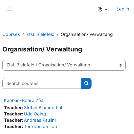
Skip to main content
Log in
Side panel
Courses
ZfsL Bielefeld
Organisation/ Verwaltung
Organisation/ Verwaltung
Course categories
Search courses
Search courses
Kanban-Board ZfsL
Teacher:
Stefan Blumenthal
Teacher:
Udo Oeing
Teacher:
Andreas Paulini
Teacher:
Tom van de Loo