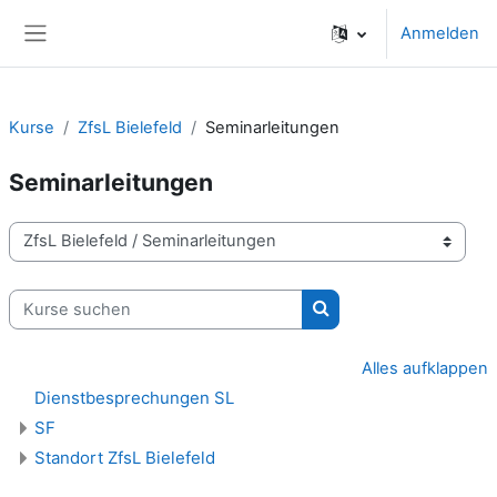
Zum Hauptinhalt
Anmelden
Website-Übersicht
Kurse
ZfsL Bielefeld
Seminarleitungen
Seminarleitungen
Kursbereiche
Kurse suchen
Kurse suchen
Alles aufklappen
Dienstbesprechungen SL
SF
Standort ZfsL Bielefeld