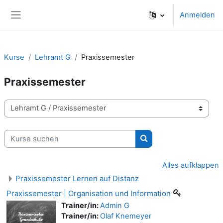
Zum Hauptinhalt
Anmelden
Website-Übersicht
Kurse
Lehramt G
Praxissemester
Praxissemester
Kursbereiche
Kurse suchen
Kurse suchen
Alles aufklappen
Praxissemester Lernen auf Distanz
Praxissemester | Organisation und Information
Trainer/in:
Admin G
Trainer/in:
Olaf Knemeyer