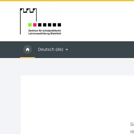
Zum Hauptinhalt
Deutsch ‎(de)‎
G
m