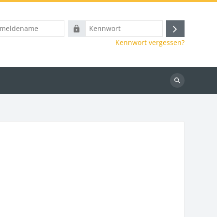
name
Kennwort
Anmelden
Kennwort vergessen?
Kurse
suchen